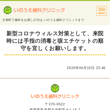
タイトルサンプル
大泉町で歯科をお探しの方は いのうえ歯科クリニックまで
トップページ
新型コロナウィルス対策として、来院
時には手指の消毒と咳エチケットの順
診療案内
守を宜しくお願いします。
院長・スタッフ紹介
医院・設備紹介
2020年04月15日 23:46
アクセス
〒370-0522
群馬県邑楽郡大泉町富士1-16-7