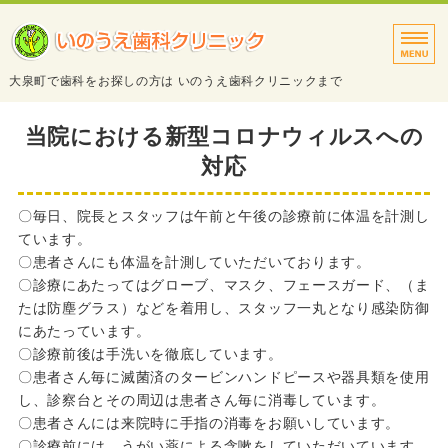
タイトルサンプル
大泉町で歯科をお探しの方は いのうえ歯科クリニックまで
トップページ
当院における新型コロナウィルスへの
対応
診療案内
院長・スタッフ紹介
〇毎日、院長とスタッフは午前と午後の診療前に体温を計測し
ています。
医院・設備紹介
〇患者さんにも体温を計測していただいております。
〇診療にあたってはグローブ、マスク、フェースガード、（ま
アクセス
たは防塵グラス）などを着用し、スタッフ一丸となり感染防御
にあたっています。
〇診療前後は手洗いを徹底しています。
〇患者さん毎に滅菌済のタービンハンドピースや器具類を使用
し、診察台とその周辺は患者さん毎に消毒しています。
〇患者さんには来院時に手指の消毒をお願いしています。
〇診療前には、うがい薬による含嗽をしていただいています。