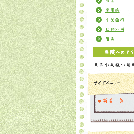
義歯
歯周病
小児歯科
口腔外科
審美
当院へのア
東武小泉線小泉
サイドメニュー
新着一覧