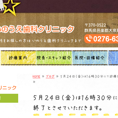
をお探しの方は いのうえ歯科クリニックまで
診療案内
院長・スタッフ紹介
医院・設備紹介
HOME
≫
ブログ
≫ ５月２４日（金）は１６時３０分にて診療を
≫
５月２４日（金）は１６時３０分
目
終了とさせていただきます。